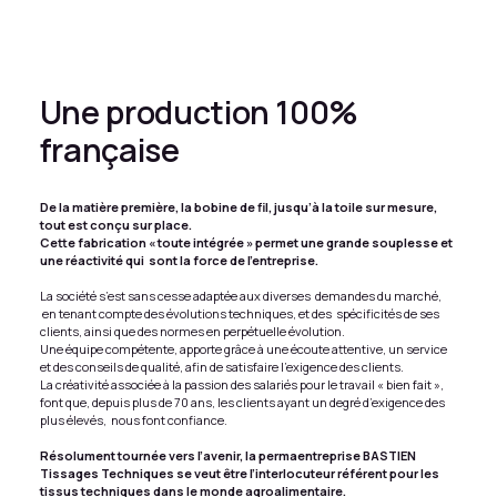
Une production 100%
française
De la matière première, la bobine de fil, jusqu’à la toile sur mesure,
tout est conçu sur place.
Cette fabrication « toute intégrée » permet une grande souplesse et
une réactivité qui sont la force de l’entreprise.
La société s’est sans cesse adaptée aux diverses demandes du marché,
en tenant compte des évolutions techniques, et des spécificités de ses
clients, ainsi que des normes en perpétuelle évolution.
Une équipe compétente, apporte grâce à une écoute attentive, un service
et des conseils de qualité, afin de satisfaire l’exigence des clients.
La créativité associée à la passion des salariés pour le travail « bien fait »,
font que, depuis plus de 70 ans, les clients ayant un degré d’exigence des
plus élevés, nous font confiance.
Résolument tournée vers l’avenir, la permaentreprise BASTIEN
Tissages Techniques se veut être l’interlocuteur référent pour les
tissus techniques dans le monde agroalimentaire.