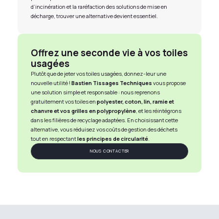
d’incinération et la raréfaction des solutions de mise en
décharge, trouver une alternative devient essentiel.
Offrez une seconde vie à vos toiles
usagées
Plutôt que de jeter vos toiles usagées, donnez-leur une
nouvelle utilité !
Bastien Tissages Techniques
vous propose
une solution simple et responsable : nous reprenons
gratuitement vos toiles en
polyester, coton, lin, ramie et
chanvre et vos
grilles en polypropylène
, et les réintégrons
dans les filières de recyclage adaptées. En choisissant cette
alternative, vous réduisez vos coûts de gestion des déchets
tout en respectant
les principes de circularité
.
NOUS CONTACTER